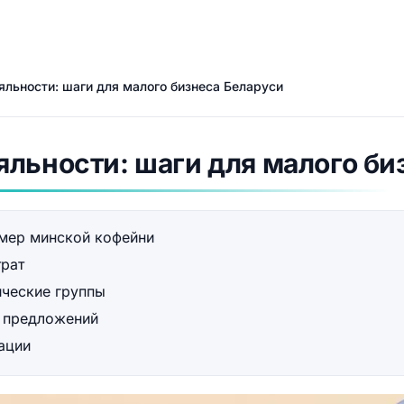
яльности: шаги для малого бизнеса Беларуси
льности: шаги для малого би
имер минской кофейни
трат
ические группы
 предложений
ации