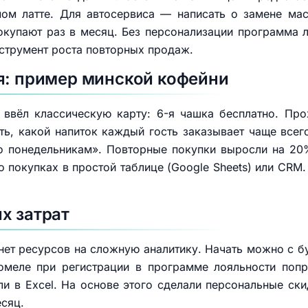
м латте. Для автосервиса — написать о замене ма
окупают раз в месяц. Без персонализации программа 
нструмент роста повторных продаж.
я: пример минской кофейни
 ввёл классическую карту: 6-я чашка бесплатно. Про
ть, какой напиток каждый гость заказывает чаще все
 понедельникам». Повторные покупки выросли на 20%,
о покупках в простой таблице (Google Sheets) или CR
х затрат
нет ресурсов на сложную аналитику. Начать можно с б
омеле при регистрации в программе лояльности попр
и в Excel. На основе этого сделали персональные ск
есяц.