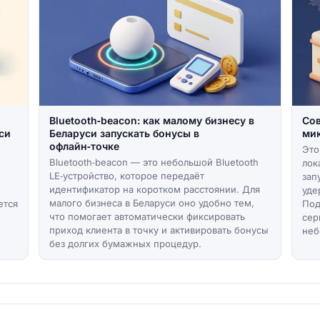
Bluetooth‑beacon: как малому бизнесу в
Сов
си
Беларуси запускать бонусы в
мик
офлайн‑точке
Это
Bluetooth‑beacon — это небольшой Bluetooth
лок
LE‑устройство, которое передаёт
зап
идентификатор на коротком расстоянии. Для
уде
малого бизнеса в Беларуси оно удобно тем,
ется
Под
что помогает автоматически фиксировать
сер
приход клиента в точку и активировать бонусы
неб
без долгих бумажных процедур.