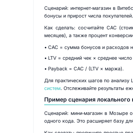
Сценарий: интернет‑магазин в Витеб
бонусы и прирост числа покупателей
Как сделать: сосчитайте CAC (стои
месяцев), а также процент конверси
CAC = сумма бонусов и расходов н
LTV = средний чек × среднее число
Payback = CAC / (LTV × маржа).
Для практических шагов по анализу
систем
. Отслеживайте результаты еж
Пример сценария локального 
Сценарий: мини‑магазин в Мозыре о
одного кода. Это расширяет базу дл
Как сделать: пропишите простые пра