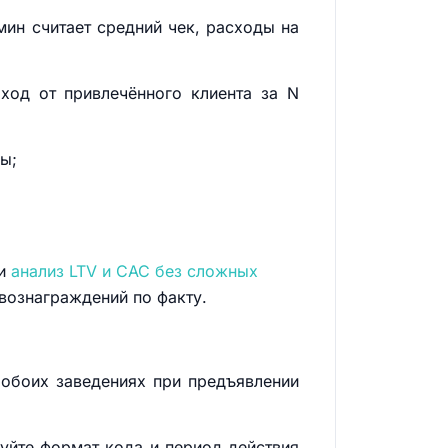
мин считает средний чек, расходы на
оход от привлечённого клиента за N
ы;
ки
анализ LTV и CAC без сложных
вознаграждений по факту.
 обоих заведениях при предъявлении
суйте формат кода и период действия