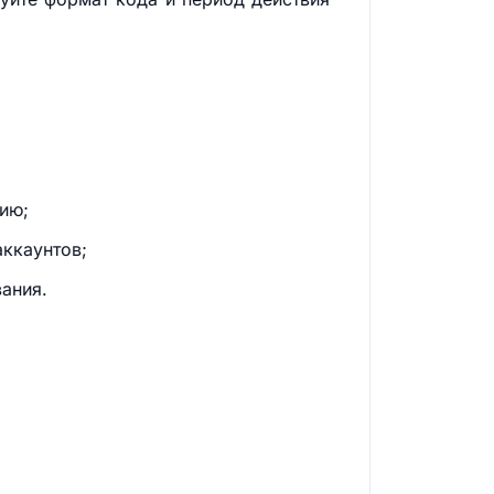
ию;
аккаунтов;
ания.