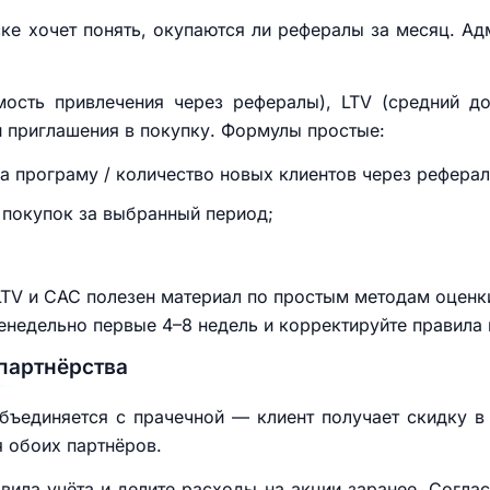
ске хочет понять, окупаются ли рефералы за месяц. Ад
.
мость привлечения через рефералы), LTV (средний д
и приглашения в покупку. Формулы простые:
а програму / количество новых клиентов через реферал
 покупок за выбранный период;
 LTV и CAC полезен материал по простым методам оцен
енедельно первые 4–8 недель и корректируйте правила 
партнёрства
бъединяется с прачечной — клиент получает скидку в
я обоих партнёров.
вила учёта и делите расходы на акции заранее. Согла