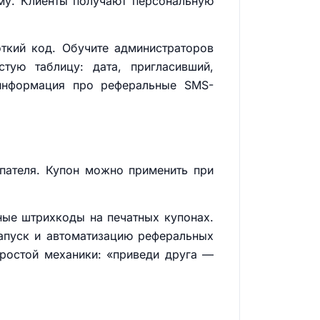
му. Клиенты получают персональную
ткий код. Обучите администраторов
тую таблицу: дата, пригласивший,
 информация про реферальные SMS-
пателя. Купон можно применить при
ные штрихкоды на печатных купонах.
запуск и автоматизацию реферальных
простой механики: «приведи друга —