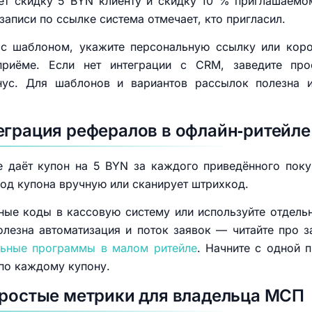
ает скидку 5 BYN клиенту и скидку 10 % приглашаемо
 записи по ссылке система отмечает, кто пригласил.
 с шаблоном, укажите персональную ссылку или коро
приёме. Если нет интеграции с CRM, заведите прос
нус. Для шаблонов и вариантов рассылок полезна
еграция рефералов в офлайн‑ритейле
е даёт купон на 5 BYN за каждого приведённого поку
од купона вручную или сканирует штрихкод.
ьные коды в кассовую систему или используйте отдель
олезна автоматизация и поток заявок — читайте про 
ьные программы в малом ритейле
. Начните с одной 
по каждому купону.
простые метрики для владельца МСП